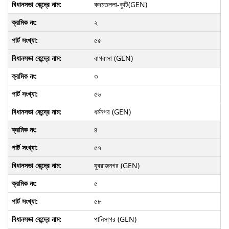
কদমতললা-কুটি(GEN)
২
৫৫
বাগবাসা (GEN)
৩
৫৬
ধর্মনগর (GEN)
৪
৫৭
যুবরাজনগর (GEN)
৫
৫৮
পানিসাগর (GEN)