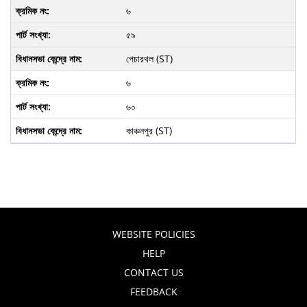
৬
৫৯
পেচারথল (ST)
৬
৬০
কাঞ্চনপুর (ST)
WEBSITE POLICIES
HELP
CONTACT US
FEEDBACK