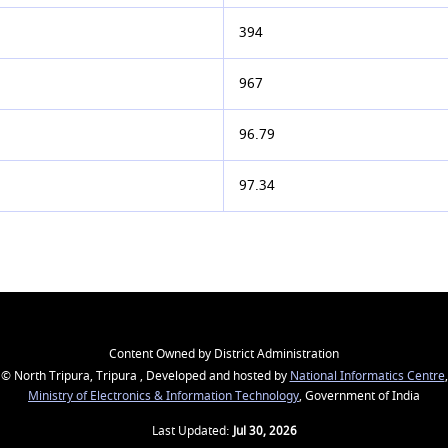
394
967
96.79
97.34
Content Owned by District Administration
© North Tripura, Tripura , Developed and hosted by
National Informatics Centre
,
Ministry of Electronics & Information Technology
, Government of India
Last Updated:
Jul 30, 2026