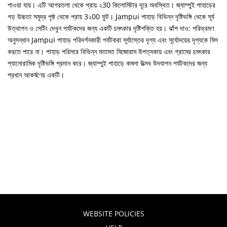
পাওয়া যায়। এটি আগরতলা থেকে প্রায় ২30 কিলোমিটার দূরে অবস্থিত। জ্যাম্পুই পাহাড়ের
গড় উচ্চতা সমুদ্র পৃষ্ঠ থেকে প্রায় 3২00 ফুট। Jampui পাহাড় বিভিন্ন দৃষ্টিভঙ্গি থেকে সূর্য
উত্থাপন ও সেটিং দেখুন পর্যটকদের জন্য একটি চমৎকার দৃষ্টিশক্তি হয়। ঝাঁপ দাও: পরিভ্রমণ
অনুসন্ধান Jampui পাহাড় পরিদর্শনকারী পর্যটকরা সূর্যাস্তের দৃশ্য এবং সূর্যোদয়ের দৃশ্যকে মিস
করতে পারে না। পাহাড় পরিসরে বিভিন্ন মতামত মিজোরাম উপত্যকায় এবং গ্রামের চমৎকার
প্যানোরামিক দৃষ্টিভঙ্গি প্রদান করে। জ্যাম্পুই পাহাড়ে কমলা উত্সব উদযাপন পর্যটকদের জন্য
প্রধান আকর্ষণের একটি।
WEBSITE POLICIES